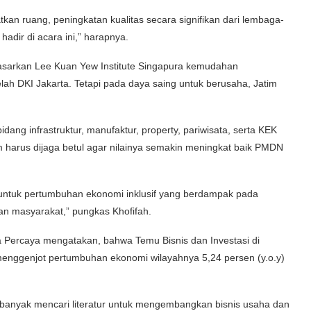
an ruang, peningkatan kualitas secara signifikan dari lembaga-
adir di acara ini,” harapnya.
rdasarkan Lee Kuan Yew Institute Singapura kemudahan
telah DKI Jakarta. Tetapi pada daya saing untuk berusaha, Jatim
idang infrastruktur, manufaktur, property, pariwisata, serta KEK
tim harus dijaga betul agar nilainya semakin meningkat baik PMDN
 untuk pertumbuhan ekonomi inklusif yang berdampak pada
an masyarakat,” pungkas Khofifah.
ra Percaya mengatakan, bahwa Temu Bisnis dan Investasi di
menggenjot pertumbuhan ekonomi wilayahnya 5,24 persen (y.o.y)
sa banyak mencari literatur untuk mengembangkan bisnis usaha dan