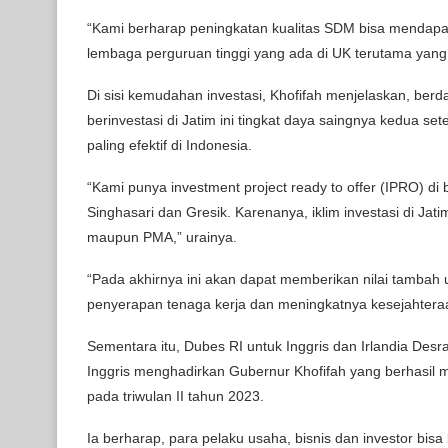
“Kami berharap peningkatan kualitas SDM bisa mendapatk
lembaga perguruan tinggi yang ada di UK terutama yang h
Di sisi kemudahan investasi, Khofifah menjelaskan, be
berinvestasi di Jatim ini tingkat daya saingnya kedua se
paling efektif di Indonesia.
“Kami punya investment project ready to offer (IPRO) di b
Singhasari dan Gresik. Karenanya, iklim investasi di Ja
maupun PMA,” urainya.
“Pada akhirnya ini akan dapat memberikan nilai tambah
penyerapan tenaga kerja dan meningkatnya kesejahtera
Sementara itu, Dubes RI untuk Inggris dan Irlandia Des
Inggris menghadirkan Gubernur Khofifah yang berhasil 
pada triwulan II tahun 2023.
Ia berharap, para pelaku usaha, bisnis dan investor bi