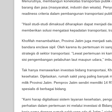
Menurutnya, membangun koneksitas transportasi publik
barang dan jasa (masyarakat, industri dan wisata). Pe
readiness criteria dalam pembangunan transportasi publik
“Hasil studi-studi dimaksud diharapkan dapat menjadi d
memberikan solusi mengatasi kepadatan transportasi, traf
Khofifah menambahkan, Provinsi Jatim juga menjadi sat
bandara enclave sipil. Oleh karena itu pertemuan ini 
strategis di sektor transportasi. “Lewat pertemuan ini ka
sisi pengembangan pelabuhan laut maupun udara,” imb
Tak hanya menawarkan investasi bidang transportasi, Kh
kesehatan. Dijelaskan, rumah sakit yang paling banyak m
milik Provinsi Jatim. Pemprov Jatim sendiri memiliki 1
spesialis di berbagai bidang.
“Kami harap digitalisasi sistem layanan kesehatan, pe
perhatian dalam pertemuan ini melalui investasi di Bid
kerja sama dengan rumah sakit yang ada di Jatim,” ajak