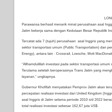
LOND
Parawansa berhasil menarik minat perusahaan asal Inggr
Jatim bekerja sama dengan Kedutaan Besar Republik Ind
Tercatat ada 7 (tujuh) perusahaan asal Inggris yang men
sektor transportasi umum (Public Transportation) dan pe
Energy), antara lain : Crossrail, Loesche, Mott MacDonal
“Allhamdulillah investasi pada sektor transportasi umum 
Terutama setelah beroperasinya Trans Jatim yang men
layanan,” ungkapnya.
Gubernur Khofifah menyatakan Pemprov Jatim akan te
percepatan realisasi investasi dari United Kingdom (Inggr
asal Inggris di Jatim selama periode 2010 s/d 2022 berad
total realisasi investasi sebesar 162,67 juta US$.