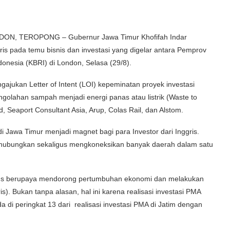
ON, TEROPONG – Gubernur Jawa Timur Khofifah Indar
is pada temu bisnis dan investasi yang digelar antara Pemprov
onesia (KBRI) di London, Selasa (29/8).
gajukan Letter of Intent (LOI) kepeminatan proyek investasi
ngolahan sampah menjadi energi panas atau listrik (Waste to
d, Seaport Consultant Asia, Arup, Colas Rail, dan Alstom.
di Jawa Timur menjadi magnet bagi para Investor dari Inggris.
ghubungkan sekaligus mengkoneksikan banyak daerah dalam satu
rus berupaya mendorong pertumbuhan ekonomi dan melakukan
is). Bukan tanpa alasan, hal ini karena realisasi investasi PMA
a di peringkat 13 dari realisasi investasi PMA di Jatim dengan