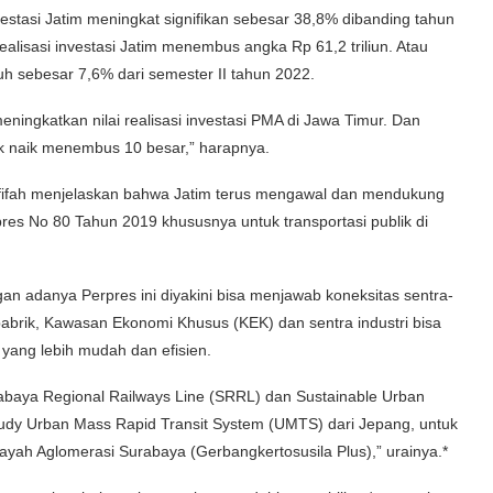
nvestasi Jatim meningkat signifikan sebesar 38,8% dibanding tahun
alisasi investasi Jatim menembus angka Rp 61,2 triliun. Atau
h sebesar 7,6% dari semester II tahun 2022.
eningkatkan nilai realisasi investasi PMA di Jawa Timur. Dan
rak naik menembus 10 besar,” harapnya.
Khofifah menjelaskan bahwa Jatim terus mengawal dan mendukung
s No 80 Tahun 2019 khususnya untuk transportasi publik di
an adanya Perpres ini diyakini bisa menjawab koneksitas sentra-
 pabrik, Kawasan Ekonomi Khusus (KEK) dan sentra industri bisa
 yang lebih mudah dan efisien.
rabaya Regional Railways Line (SRRL) dan Sustainable Urban
 study Urban Mass Rapid Transit System (UMTS) dari Jepang, untuk
ilayah Aglomerasi Surabaya (Gerbangkertosusila Plus),” urainya.*