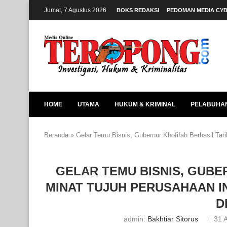
Jumat, 7 Agustus 2026
BOKS REDAKSI
PEDOMAN MEDIA CY
HOME
UTAMA
HUKUM & KRIMINAL
PELABUHA
Beranda
»
Gelar Temu Bisnis, Gubernur Khofifah Berhasil Tari
GELAR TEMU BISNIS, GUBE
MINAT TUJUH PERUSAHAAN I
D
admin:
Bakhtiar Sitorus
31 