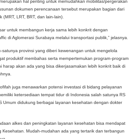
 merupakan hal penting untuk memudahkan mobilitas/pergerakan
nyusunan dokumen perencanaan tersebut merupakan bagian dari
 (MRT, LRT, BRT, dan lain-lain).
asar untuk membangun kerja sama lebih konkrit dengan
fic di Aglomerasi Surabaya melalui transportasi publik,” jelasnya.
u-satunya provinsi yang diberi kewenangan untuk mengelola
sangat produktif membahas serta mempertemukan program-program
mi harap akan ada yang bisa dikerjasamakan lebih konkrit baik di
uhnya.
ofifah juga menawarkan potensi investasi di bidang pelayanan
emiliki ketersediaan tempat tidur di Indonesia salah satunya RS
4 RS Umum didukung berbagai layanan kesehatan dengan dokter
ngadaan alkes dan peningkatan layanan kesehatan bisa mendapat
ang Kesehatan. Mudah-mudahan ada yang tertarik dan terbangun
nya.