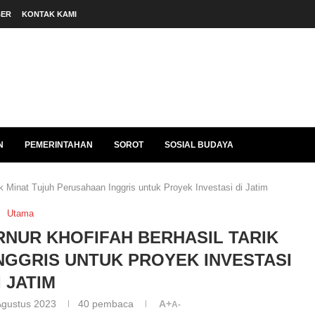
BER
KONTAK KAMI
N
PEMERINTAHAN
SOROT
SOSIAL BUDAYA
k Minat Tujuh Perusahaan Inggris untuk Proyek Investasi di Jatim
Utama
RNUR KHOFIFAH BERHASIL TARIK
NGGRIS UNTUK PROYEK INVESTASI
I JATIM
Agustus 2023
40
pembaca
A+
A-