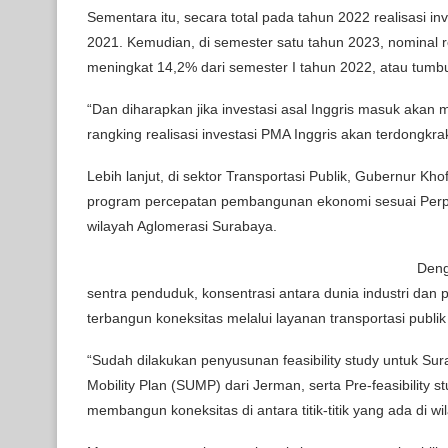
Sementara itu, secara total pada tahun 2022 realisasi i
2021. Kemudian, di semester satu tahun 2023, nominal re
meningkat 14,2% dari semester I tahun 2022, atau tumbu
“Dan diharapkan jika investasi asal Inggris masuk akan m
rangking realisasi investasi PMA Inggris akan terdongk
Lebih lanjut, di sektor Transportasi Publik, Gubernur 
program percepatan pembangunan ekonomi sesuai Perpre
wilayah Aglomerasi Surabaya.
Deng
sentra penduduk, konsentrasi antara dunia industri dan
terbangun koneksitas melalui layanan transportasi publik
“Sudah dilakukan penyusunan feasibility study untuk Su
Mobility Plan (SUMP) dari Jerman, serta Pre-feasibility
membangun koneksitas di antara titik-titik yang ada di w