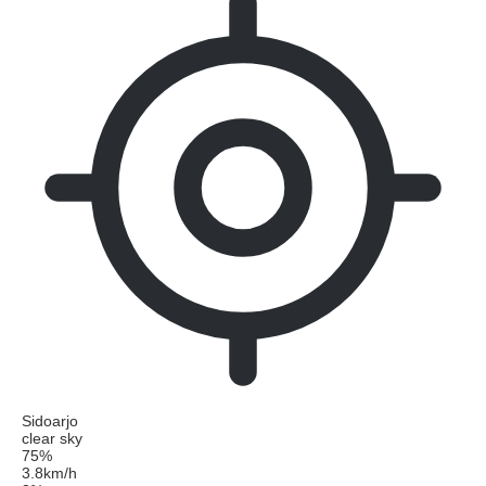
Sidoarjo
clear sky
75%
3.8km/h