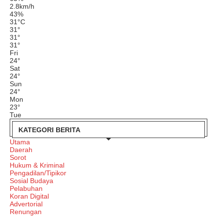
2.8km/h
43%
31
°
C
31
°
31
°
31
°
Fri
24
°
Sat
24
°
Sun
24
°
Mon
23
°
Tue
KATEGORI BERITA
Utama
Daerah
Sorot
Hukum & Kriminal
Pengadilan/Tipikor
Sosial Budaya
Pelabuhan
Koran Digital
Advertorial
Renungan