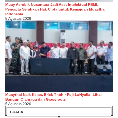
Muay Aerobik Nusantara Jadi Aset Intelektual PBMI,
Pencipta Serahkan Hak Cipta untuk Kemajuan Muaythai
Indonesia
5 Agustus 2026
Muaythai Naik Kelas, Erick Thohir Puji LaNyalla: Lihai
Bangun Olahraga dari Grassroots
5 Agustus 2026
CUACA