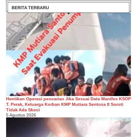
BERITA TERBARU
Hentikan Operasi pencarian Jika Sesuai Data Manifes KSOP
T. Perak, Keluarga Korban KMP Mutiara Sentosa II Soroti
Tidak Ada Skoci
5 Agustus 2026