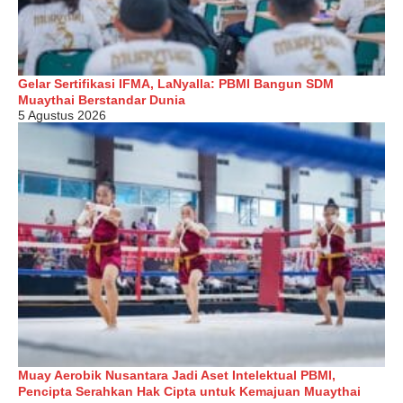
Gelar Sertifikasi IFMA, LaNyalla: PBMI Bangun SDM
Muaythai Berstandar Dunia
5 Agustus 2026
Muay Aerobik Nusantara Jadi Aset Intelektual PBMI,
Pencipta Serahkan Hak Cipta untuk Kemajuan Muaythai