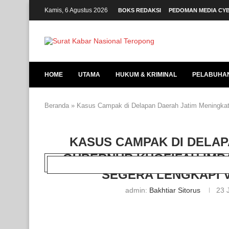
Kamis, 6 Agustus 2026
BOKS REDAKSI
PEDOMAN MEDIA CY
HOME
UTAMA
HUKUM & KRIMINAL
PELABUHA
Beranda
»
Kasus Campak di Delapan Daerah Jatim Meningkat
KASUS CAMPAK DI DELAP
GUBERNUR KHOFIFAH IMB
SEGERA LENGKAPI V
admin:
Bakhtiar Sitorus
23 