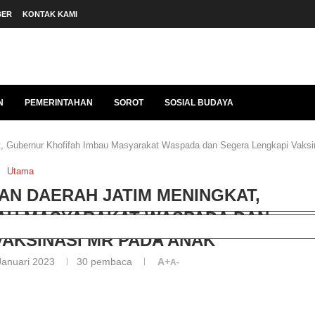
BER
KONTAK KAMI
N
PEMERINTAHAN
SOROT
SOSIAL BUDAYA
, Gubernur Khofifah Imbau Masyarakat Waspada dan Segera Lengkapi Vaks
Utama
AN DAERAH JATIM MENINGKAT,
AU MASYARAKAT WASPADA DAN
AKSINASI MR PADA ANAK
Januari 2023
30
pembaca
A+
A-