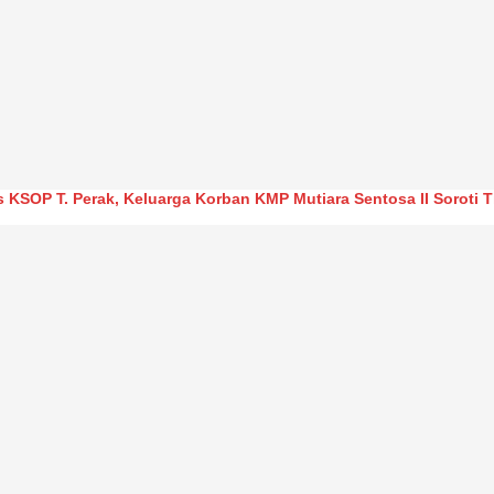
s KSOP T. Perak, Keluarga Korban KMP Mutiara Sentosa II Soroti 