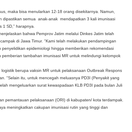
asus, maka bisa menularkan 12-18 orang disekitarnya. Namun,
 dipastikan semua anak-anak mendapatkan 3 kali imunisasi
s 1 SD,” harapnya.
 menjelaskan bahwa Pemprov Jatim melalui Dinkes Jatim telah
campak di Jawa Timur. “Kami telah melakukan pendampingan
n penyelidikan epidemiologi hingga memberikan rekomendasi
u pemberian tambahan imunisasi MR untuk melindungi kelompok
logistik berupa vaksin MR untuk pelaksanaan Outbreak Respons
n. “Selain itu, untuk mencegah meluasnya PD3I (Penyakit yang
telah mengeluarkan surat kewaspadaan KLB PD3I pada bulan Juli
an pemantauan pelaksanaan (ORI) di kabupaten/ kota terdampak.
a meningkatkan cakupan imunisasi rutin yang tinggi dan