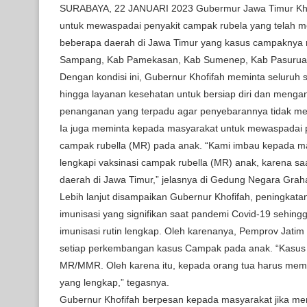
SURABAYA, 22 JANUARI 2023 Gubermur Jawa Timur Kho
untuk mewaspadai penyakit campak rubela yang telah me
beberapa daerah di Jawa Timur yang kasus campaknya m
Sampang, Kab Pamekasan, Kab Sumenep, Kab Pasuruan
Dengan kondisi ini, Gubernur Khofifah meminta seluruh s
hingga layanan kesehatan untuk bersiap diri dan mengan
penanganan yang terpadu agar penyebarannya tidak me
Ia juga meminta kepada masyarakat untuk mewaspadai p
campak rubella (MR) pada anak. “Kami imbau kepada m
lengkapi vaksinasi campak rubella (MR) anak, karena sa
daerah di Jawa Timur,” jelasnya di Gedung Negara Grah
Lebih lanjut disampaikan Gubernur Khofifah, peningkat
imunisasi yang signifikan saat pandemi Covid-19 sehi
imunisasi rutin lengkap. Oleh karenanya, Pemprov Jatim 
setiap perkembangan kasus Campak pada anak. “Kasus 
MR/MMR. Oleh karena itu, kepada orang tua harus mem
yang lengkap,” tegasnya.
Gubernur Khofifah berpesan kepada masyarakat jika m