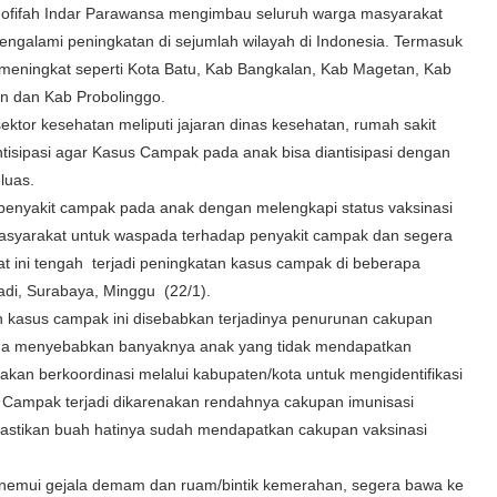
fifah Indar Parawansa mengimbau seluruh warga masyarakat
ngalami peningkatan di sejumlah wilayah di Indonesia. Termasuk
eningkat seperti Kota Batu, Kab Bangkalan, Kab Magetan, Kab
 dan Kab Probolinggo.
ektor kesehatan meliputi jajaran dinas kesehatan, rumah sakit
tisipasi agar Kasus Campak pada anak bisa diantisipasi dengan
luas.
enyakit campak pada anak dengan melengkapi status vaksinasi
asyarakat untuk waspada terhadap penyakit campak dan segera
at ini tengah terjadi peningkatan kasus campak di beberapa
adi, Surabaya, Minggu (22/1).
an kasus campak ini disebabkan terjadinya penurunan cakupan
ngga menyebabkan banyaknya anak yang tidak mendapatkan
akan berkoordinasi melalui kabupaten/kota untuk mengidentifikasi
Campak terjadi dikarenakan rendahnya cakupan imunisasi
astikan buah hatinya sudah mendapatkan cakupan vaksinasi
enemui gejala demam dan ruam/bintik kemerahan, segera bawa ke