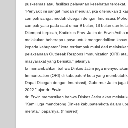
puskesmas atau fasilitas pelayanan kesehatan terdekat.
“Penyakit ini sangat mudah menular, jika ditemukan 1 k
campak sangat mudah dicegah dengan Imunisasi. Mohon
campak yaitu pada saat umur 9 bulan, 18 bulan dan kela
Ditempat terpisah, Kadinkes Prov. Jatim dr. Erwin Astha
melakukan beberapa upaya untuk mengendalikan kasus 
kepada kabupaten/ kota terdampak mulai dari melakuka
pelaksanaan Outbreak Respons Immunization (ORI) ata
masyarakat yang berisiko.” jelasnya
Ia menambahkan bahwa Dinkes Jatim juga menyediakan 
Immunization (ORI) di kabupaten/ kota yang membutuhka
Dapat Dicegah dengan Imunisasi), Gubernur Jatim juga 
2022.” ujar dr. Erwin.
dr. Erwin memastikan bahwa Dinkes Jatim akan melakuk
“Kami juga mendorong Dinkes kabupaten/kota dalam upay
merata,” paparnya. (hms/red)