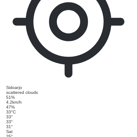
Sidoarjo
scattered clouds
51%
4.2km/h
47%
33
°
C
33
°
33
°
31
°
Sat
25
°