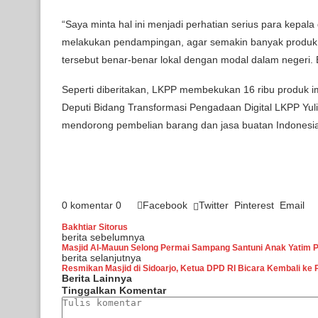
“Saya minta hal ini menjadi perhatian serius para kepal
melakukan pendampingan, agar semakin banyak produk da
tersebut benar-benar lokal dengan modal dalam negeri.
Seperti diberitakan, LKPP membekukan 16 ribu produk imp
Deputi Bidang Transformasi Pengadaan Digital LKPP Yu
mendorong pembelian barang dan jasa buatan Indonesia.
0 komentar
0
Facebook
Twitter
Pinterest
Email
Bakhtiar Sitorus
berita sebelumnya
Masjid Al-Mauun Selong Permai Sampang Santuni Anak Yatim 
berita selanjutnya
Resmikan Masjid di Sidoarjo, Ketua DPD RI Bicara Kembali ke
Berita Lainnya
Tinggalkan Komentar