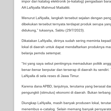
impor dari katalog elektronik (e-katalog) pengadaan ba
AA LaNyalla Mahmud Mattalitti.
Menurut LaNyalla, langkah tersebut sejalan dengan pen
dibekukan tersebut ternyata terdapat produk serupa yang
didukung,” tukasnya, Sabtu (29/7/2023).
Dikatakan LaNyalla, dirinya sudah sering meminta kepa
lokal di daerah untuk dapat mendaftarkan produknya mas
belanja pemda setempat.
“Ini yang saya sebut pentingnya memadukan politik angg
benar-benar berputar dan terserap di daerah itu sendiri. 
LaNyalla di sela reses di Jawa Timur.
Karena dana APBD, lanjutnya, terutama yang berasal dari
pengungkit (stimulus) ekonomi di daerah. Bukan terbang 
Diungkap LaNyalla, masih banyak produsen lokal, terut
menembus e-catalog. Selain memang banyak persyaratan