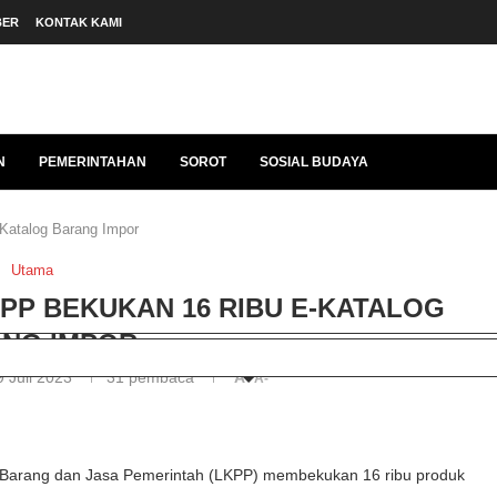
BER
KONTAK KAMI
N
PEMERINTAHAN
SOROT
SOSIAL BUDAYA
Katalog Barang Impor
Utama
KPP BEKUKAN 16 RIBU E-KATALOG
NG IMPOR
9 Juli 2023
31
pembaca
A+
A-
Barang dan Jasa Pemerintah (LKPP) membekukan 16 ribu produk