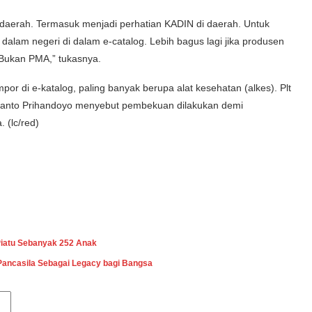
a daerah. Termasuk menjadi perhatian KADIN di daerah. Untuk
lam negeri di dalam e-catalog. Lebih bagus lagi jika produsen
 Bukan PMA,” tukasnya.
or di e-katalog, paling banyak berupa alat kesehatan (alkes). Plt
lianto Prihandoyo menyebut pembekuan dilakukan demi
 (lc/red)
Piatu Sebanyak 252 Anak
 Pancasila Sebagai Legacy bagi Bangsa