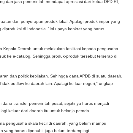
rang dan jasa pemerintah mendapat apresiasi dari ketua DPD RI,
guatan dan penyerapan produk lokal. Apalagi produk impor yang
 diproduksi di Indonesia. “Ini upaya konkret yang harus
da Kepala Dearah untuk melakukan fasilitasi kepada pengusaha
uk ke e-catalog. Sehingga produk-produk tersebut terserap di
aran dan politik kebijakan. Sehingga dana APDB di suatu daerah,
Tidak outflow ke daerah lain. Apalagi ke luar negeri,” ungkap
 dana transfer pemerintah pusat, sejatinya harus menjadi
lagi keluar dari daerah itu untuk belanja pemda.
ama pengusaha skala kecil di daerah, yang belum mampu
 yang harus dipenuhi, juga belum terdampingi.