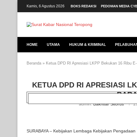
Kamis, 6 Agustus 2026
BOKS REDAKSI
PEDOMAN MEDIA CY
HOME
UTAMA
HUKUM & KRIMINAL
PELABUHA
Beranda
»
Ketua DPD RI Apresiasi LKPP Bekukan 16 Ribu E-
KETUA DPD RI APRESIASI L
BARA
admin:
Bakhtiar Sitorus
2
SURABAYA – Kebijakan Lembaga Kebijakan Pengadaan 