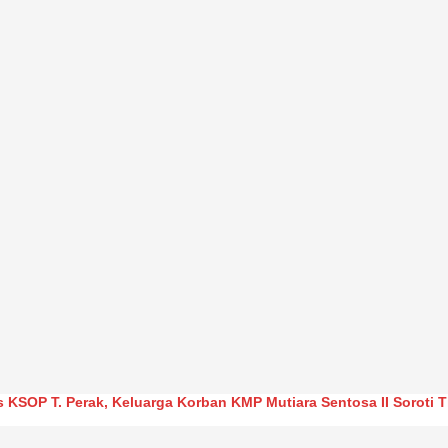
s KSOP T. Perak, Keluarga Korban KMP Mutiara Sentosa II Soroti 