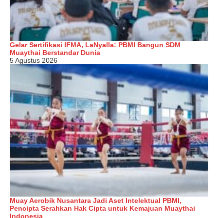
Gelar Sertifikasi IFMA, LaNyalla: PBMI Bangun SDM
Muaythai Berstandar Dunia
5 Agustus 2026
Muay Aerobik Nusantara Jadi Aset Intelektual PBMI,
Pencipta Serahkan Hak Cipta untuk Kemajuan Muaythai
Indonesia