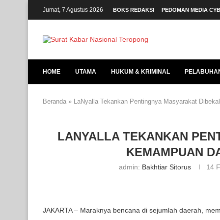
Jumat, 7 Agustus 2026
BOKS REDAKSI
PEDOMAN MEDIA CY
HOME
UTAMA
HUKUM & KRIMINAL
PELABUHA
Beranda
»
LaNyalla Tekankan Pentingnya Masyarakat Dibek
LANYALLA TEKANKAN PENT
KEMAMPUAN D
admin:
Bakhtiar Sitorus
14 F
JAKARTA – Maraknya bencana di sejumlah daerah, membu