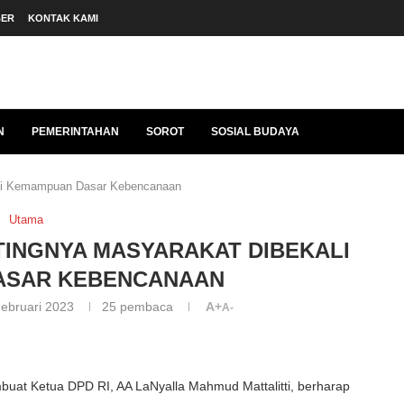
BER
KONTAK KAMI
N
PEMERINTAHAN
SOROT
SOSIAL BUDAYA
ali Kemampuan Dasar Kebencanaan
Utama
INGNYA MASYARAKAT DIBEKALI
ASAR KEBENCANAAN
ebruari 2023
25
pembaca
A+
A-
at Ketua DPD RI, AA LaNyalla Mahmud Mattalitti, berharap