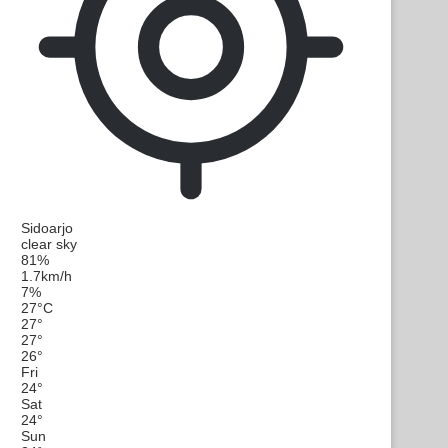
Sidoarjo
clear sky
81%
1.7km/h
7%
27
°
C
27
°
27
°
26
°
Fri
24
°
Sat
24
°
Sun