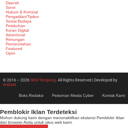
Daerah
Sorot
Hukum & Kriminal
Pengadilan/Tipikor
Sosial Budaya
Pelabuhan
Koran Digital
Advertorial
Renungan
Pemerintahan
Featured
Opini
© 2016 – 2026
SKN Teropong.
All Rights Reserved | Developed by
ArtEast
Boks Redaksi
Pedoman Media Cyber
Kontak Kami
Pemblokir Iklan Terdeteksi
Mohon dukung kami dengan menonaktifkan ekstensi Pemblokir Iklan
dari browser Anda untuk situs web kami.