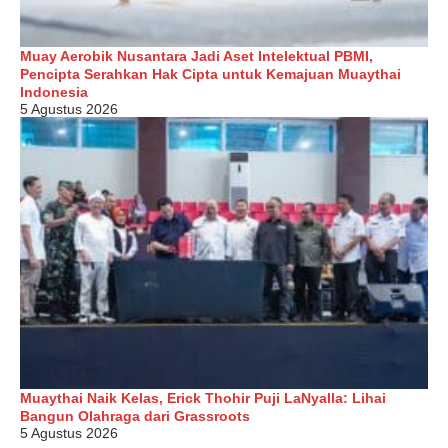
Muay Aerobik Nusantara Jadi Aset Intelektual PBMI,
Pencipta Serahkan Hak Cipta untuk Kemajuan Muaythai
Indonesia
5 Agustus 2026
Muaythai Naik Kelas, Erick Thohir Puji LaNyalla: Lihai
Bangun Olahraga dari Grassroots
5 Agustus 2026