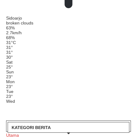
Sidoarjo
broken clouds
63%
2.7km/h
68%
31
°
C
31
°
31
°
30
°
Sat
25
°
Sun
23
°
Mon
23
°
Tue
23
°
Wed
KATEGORI BERITA
Utama