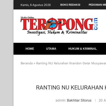
Kamis, 6 Agustus 2026
BOKS REDAKSI
PEDOMAN ME
HOME
UTAMA
HUKUM & KRIMINAL
Beranda
»
Ranting NU Kelurahan Krandon Gelar Musyawa
RANTING NU KELURAHAN
admin:
Bakhtiar Sitorus
20 A