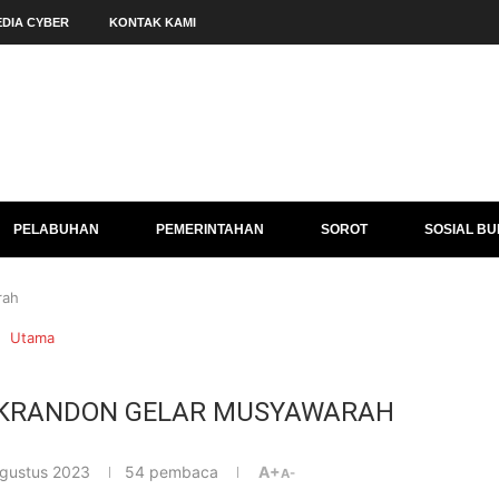
DIA CYBER
KONTAK KAMI
PELABUHAN
PEMERINTAHAN
SOROT
SOSIAL B
rah
Utama
 KRANDON GELAR MUSYAWARAH
gustus 2023
54
pembaca
A+
A-