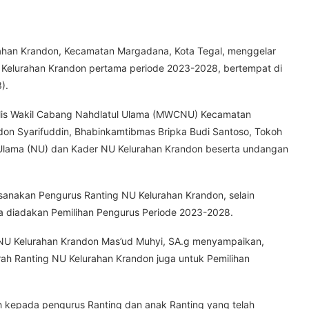
rahan Krandon, Kecamatan Margadana, Kota Tegal, menggelar
 Kelurahan Krandon pertama periode 2023-2028, bertempat di
).
elis Wakil Cabang Nahdlatul Ulama (MWCNU) Kecamatan
andon Syarifuddin, Bhabinkamtibmas Bripka Budi Santoso, Tokoh
 Ulama (NU) dan Kader NU Kelurahan Krandon beserta undangan
ksanakan Pengurus Ranting NU Kelurahan Krandon, selain
a diadakan Pemilihan Pengurus Periode 2023-2028.
 NU Kelurahan Krandon Mas’ud Muhyi, SA.g menyampaikan,
rah Ranting NU Kelurahan Krandon juga untuk Pemilihan
ih kepada pengurus Ranting dan anak Ranting yang telah