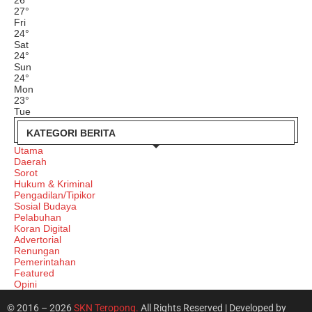
27
°
Fri
24
°
Sat
24
°
Sun
24
°
Mon
23
°
Tue
KATEGORI BERITA
Utama
Daerah
Sorot
Hukum & Kriminal
Pengadilan/Tipikor
Sosial Budaya
Pelabuhan
Koran Digital
Advertorial
Renungan
Pemerintahan
Featured
Opini
© 2016 – 2026
SKN Teropong.
All Rights Reserved | Developed by