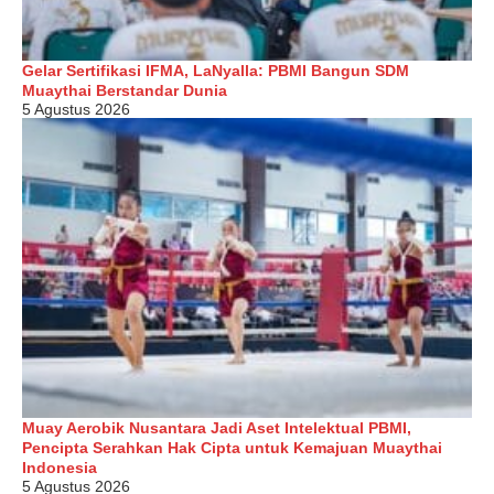
Gelar Sertifikasi IFMA, LaNyalla: PBMI Bangun SDM
Muaythai Berstandar Dunia
5 Agustus 2026
Muay Aerobik Nusantara Jadi Aset Intelektual PBMI,
Pencipta Serahkan Hak Cipta untuk Kemajuan Muaythai
Indonesia
5 Agustus 2026