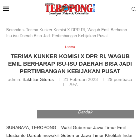
Beranda
»
Terima Kunker Komisi X DPR RI, Wagub Emil Berharap
Isu-isu Daerah Bisa Jadi Pertimbangan Kebijakan Pusat
Utama
TERIMA KUNKER KOMISI X DPR RI, WAGUB
EMIL BERHARAP ISU-ISU DAERAH BISA JADI
PERTIMBANGAN KEBIJAKAN PUSAT
admin:
Bakhtiar Sitorus
21 Februari 2023
29
pembaca
A+
A-
Wakil Gubernur Jawa Timur Emil Elestianto
Dardak
SURABAYA, TEROPONG – Wakil Gubernur Jawa Timur Emil
Elestianto Dardak mewakili Gubernur Jawa Timur Khofifah Indar