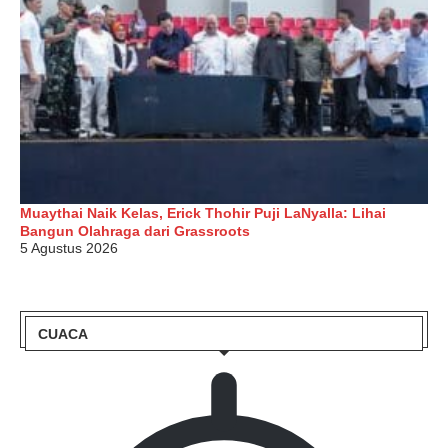
Muaythai Naik Kelas, Erick Thohir Puji LaNyalla: Lihai
Bangun Olahraga dari Grassroots
5 Agustus 2026
CUACA