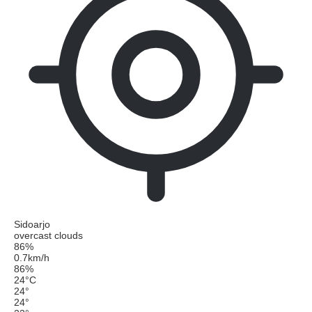
Sidoarjo
overcast clouds
86%
0.7km/h
86%
24
°
C
24
°
24
°