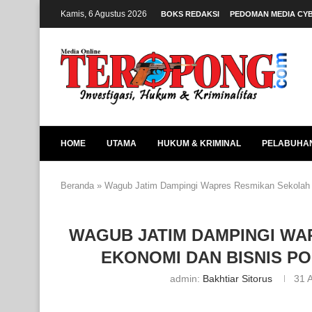
Kamis, 6 Agustus 2026
BOKS REDAKSI
PEDOMAN MEDIA CY
HOME
UTAMA
HUKUM & KRIMINAL
PELABUHA
Beranda
»
Wagub Jatim Dampingi Wapres Resmikan Sekolah 
WAGUB JATIM DAMPINGI WA
EKONOMI DAN BISNIS P
admin:
Bakhtiar Sitorus
31 