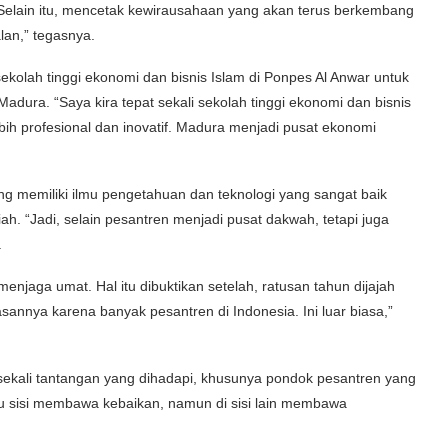
Selain itu, mencetak kewirausahaan yang akan terus berkembang
lan,” tegasnya.
kolah tinggi ekonomi dan bisnis Islam di Ponpes Al Anwar untuk
ura. “Saya kira tepat sekali sekolah tinggi ekonomi dan bisnis
ih profesional dan inovatif. Madura menjadi pusat ekonomi
 memiliki ilmu pengetahuan dan teknologi yang sangat baik
h. “Jadi, selain pesantren menjadi pusat dakwah, tetapi juga
.
jaga umat. Hal itu dibuktikan setelah, ratusan tahun dijajah
asannya karena banyak pesantren di Indonesia. Ini luar biasa,”
k sekali tantangan yang dihadapi, khusunya pondok pesantren yang
tu sisi membawa kebaikan, namun di sisi lain membawa