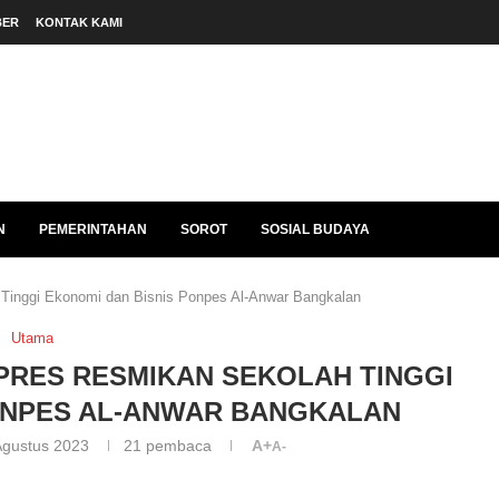
BER
KONTAK KAMI
N
PEMERINTAHAN
SOROT
SOSIAL BUDAYA
Tinggi Ekonomi dan Bisnis Ponpes Al-Anwar Bangkalan
Utama
PRES RESMIKAN SEKOLAH TINGGI
ONPES AL-ANWAR BANGKALAN
Agustus 2023
21
pembaca
A+
A-