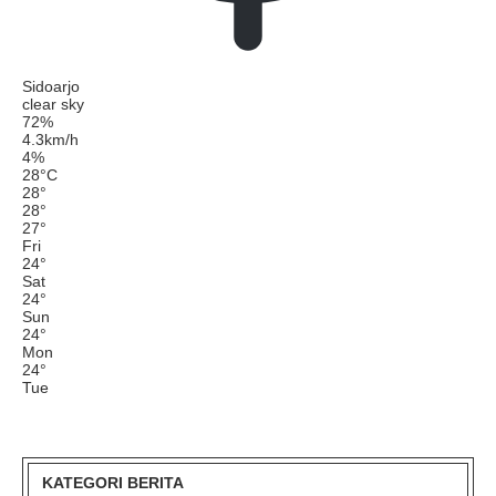
Sidoarjo
clear sky
72%
4.3km/h
4%
28
°
C
28
°
28
°
27
°
Fri
24
°
Sat
24
°
Sun
24
°
Mon
24
°
Tue
KATEGORI BERITA