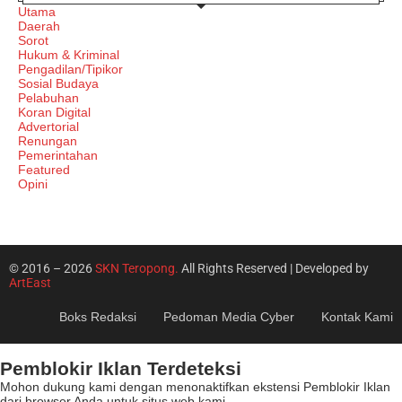
Utama
Daerah
Sorot
Hukum & Kriminal
Pengadilan/Tipikor
Sosial Budaya
Pelabuhan
Koran Digital
Advertorial
Renungan
Pemerintahan
Featured
Opini
© 2016 – 2026
SKN Teropong.
All Rights Reserved | Developed by
ArtEast
Boks Redaksi
Pedoman Media Cyber
Kontak Kami
Pemblokir Iklan Terdeteksi
Mohon dukung kami dengan menonaktifkan ekstensi Pemblokir Iklan
dari browser Anda untuk situs web kami.