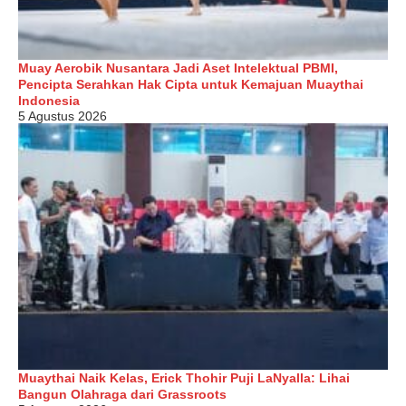
Muay Aerobik Nusantara Jadi Aset Intelektual PBMI,
Pencipta Serahkan Hak Cipta untuk Kemajuan Muaythai
Indonesia
5 Agustus 2026
Muaythai Naik Kelas, Erick Thohir Puji LaNyalla: Lihai
Bangun Olahraga dari Grassroots