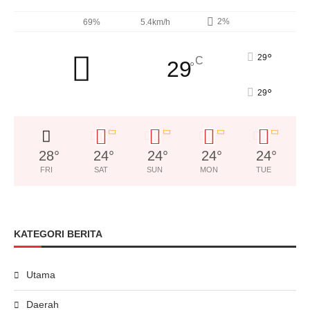
2%
69%
5.4km/h
°
29
C
29
°
°
29
28
°
24
°
24
°
24
°
24
°
FRI
SAT
SUN
MON
TUE
KATEGORI BERITA
Utama
Daerah