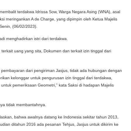
membalit terdakwa Idrissa Sow, Warga Negara Asing (WNA), asal
aksi meringankan A de Charge, yang dipimpin oleh Ketua Majelis
Senin, (06/02/2023).
i menghadirkan istri dari terdakwa.
rkait uang yang sita, Dokumen dan terkait izin tinggal dari
an pembayaran dari pengiriman Jasjus, tidak ada hubungan dengan
rikan kelonggar untuk pengurusan izin tinggal dari terdakwa,
 untuk pemeriksaan Geometri,” kata Saksi di hadapan Majelis
inya tidak membantahnya.
laskan, bahwa awalnya datang ke Indonesia sekitar tahun 2013,
emudian ditahun 2016 ada pesanan Tehjus, Jasjus untuk dikirim ke