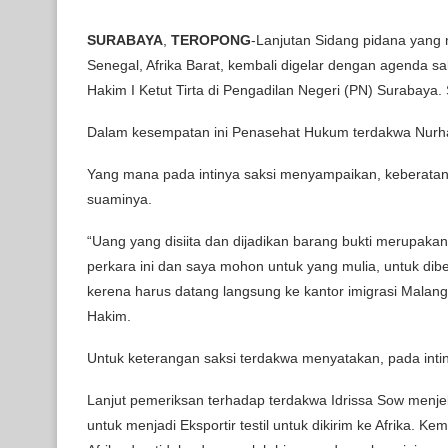
SURABAYA
,
TEROPONG
-Lanjutan Sidang pidana yang 
Senegal, Afrika Barat, kembali digelar dengan agenda s
Hakim I Ketut Tirta di Pengadilan Negeri (PN) Surabaya. 
Dalam kesempatan ini Penasehat Hukum terdakwa Nurhad
Yang mana pada intinya saksi menyampaikan, keberatan te
suaminya.
“Uang yang disiita dan dijadikan barang bukti merupak
perkara ini dan saya mohon untuk yang mulia, untuk dibe
kerena harus datang langsung ke kantor imigrasi Malang
Hakim.
Untuk keterangan saksi terdakwa menyatakan, pada int
Lanjut pemeriksan terhadap terdakwa Idrissa Sow menje
untuk menjadi Eksportir testil untuk dikirim ke Afrika. K