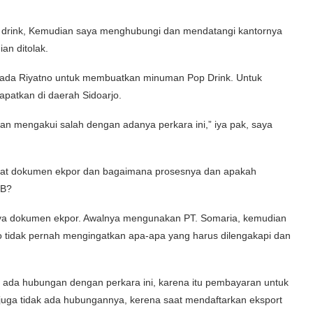
op drink, Kemudian saya menghubungi dan mendatangi kantornya
an ditolak.
epada Riyatno untuk membuatkan minuman Pop Drink. Untuk
patkan di daerah Sidoarjo.
n mengakui salah dengan adanya perkara ini,” iya pak, saya
buat dokumen ekpor dan bagaimana prosesnya dan apakah
BB?
a dokumen ekpor. Awalnya mengunakan PT. Somaria, kemudian
o tidak pernah mengingatkan apa-apa yang harus dilengakapi dan
k ada hubungan dengan perkara ini, karena itu pembayaran untuk
 juga tidak ada hubungannya, kerena saat mendaftarkan eksport