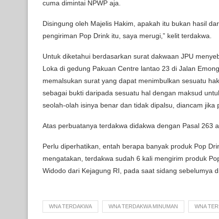
cuma dimintai NPWP aja.
Disingung oleh Majelis Hakim, apakah itu bukan hasil da
pengiriman Pop Drink itu, saya merugi,” kelit terdakwa.
Untuk diketahui berdasarkan surat dakwaan JPU menyebu
Loka di gedung Pakuan Centre lantao 23 di Jalan Emon
memalsukan surat yang dapat menimbulkan sesuatu hak,
sebagai bukti daripada sesuatu hal dengan maksud untu
seolah-olah isinya benar dan tidak dipalsu, diancam jik
Atas perbuatanya terdakwa didakwa dengan Pasal 263 a
Perlu diperhatikan, entah berapa banyak produk Pop Dri
mengatakan, terdakwa sudah 6 kali mengirim produk Pop
Widodo dari Kejagung RI, pada saat sidang sebelumya di
WNA TERDAKWA
WNA TERDAKWA MINUMAN
WNA TER