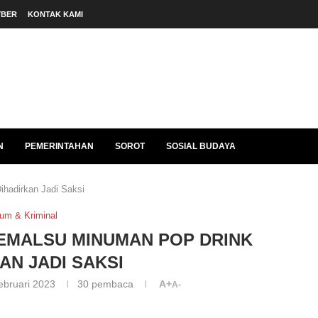
YBER
KONTAK KAMI
N
PEMERINTAHAN
SOROT
SOSIAL BUDAYA
hadirkan Jadi Saksi
um & Kriminal
EMALSU MINUMAN POP DRINK
AN JADI SAKSI
ebruari 2023
30
pembaca
A+
A-