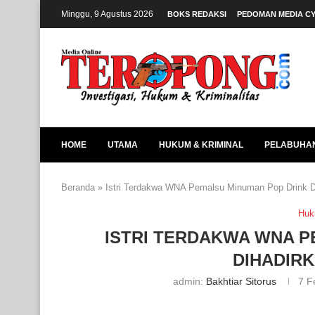
Minggu, 9 Agustus 2026
BOKS REDAKSI
PEDOMAN MEDIA C
HOME
UTAMA
HUKUM & KRIMINAL
PELABUHA
Beranda
»
Istri Terdakwa WNA Pemalsu Minuman Pop Drink Di
Huk
ISTRI TERDAKWA WNA P
DIHADIRK
admin:
Bakhtiar Sitorus
7 F