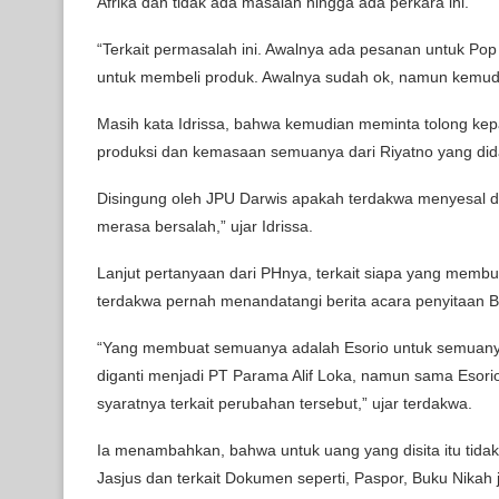
Afrika dan tidak ada masalah hingga ada perkara ini.
“Terkait permasalah ini. Awalnya ada pesanan untuk P
untuk membeli produk. Awalnya sudah ok, namun kemudi
Masih kata Idrissa, bahwa kemudian meminta tolong k
produksi dan kemasaan semuanya dari Riyatno yang dida
Disingung oleh JPU Darwis apakah terdakwa menyesal da
merasa bersalah,” ujar Idrissa.
Lanjut pertanyaan dari PHnya, terkait siapa yang mem
terdakwa pernah menandatangi berita acara penyitaan 
“Yang membuat semuanya adalah Esorio untuk semuany
diganti menjadi PT Parama Alif Loka, namun sama Esori
syaratnya terkait perubahan tersebut,” ujar terdakwa.
Ia menambahkan, bahwa untuk uang yang disita itu tida
Jasjus dan terkait Dokumen seperti, Paspor, Buku Nikah