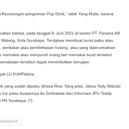
ri Keuntungan pengiriman Pop Drink,” tidak Yang Mulia, karena
tkan bahwa, pada tanggal 8, Juni 2021 di kantor PT. Parama Alif
g Malang, Kota Surabaya. Terdakwa membuat surat palsu atau
 perikatan atau pembebasan hutang, atau yang diperuntukkan
k memakai atau menyuruh orang lain memakai surat tersebut
a pemakaian tersebut dapat menimbulkan kerugian.
yat (1) KUHPidana.
nk yang sudah dipalsu Idrissa Row. Yang jelas, Jaksa Tedy Widodo
 Ice palsu buatannya ke Zimbabwe dari Informasi JPU Teddy
 PN Surabaya. (*)
DAKWA POP