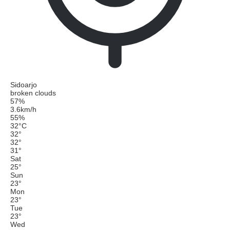
Sidoarjo
broken clouds
57%
3.6km/h
55%
32
°
C
32
°
32
°
31
°
Sat
25
°
Sun
23
°
Mon
23
°
Tue
23
°
Wed