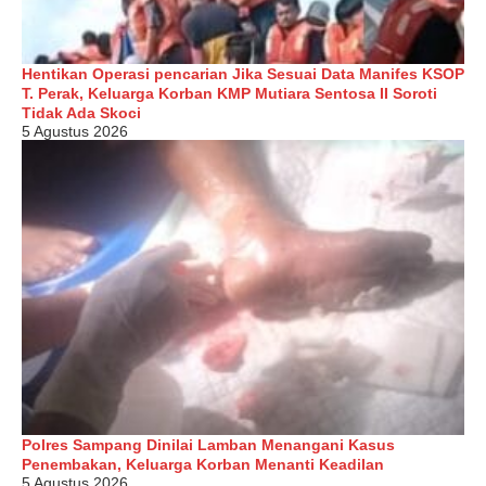
Hentikan Operasi pencarian Jika Sesuai Data Manifes KSOP
T. Perak, Keluarga Korban KMP Mutiara Sentosa II Soroti
Tidak Ada Skoci
5 Agustus 2026
Polres Sampang Dinilai Lamban Menangani Kasus
Penembakan, Keluarga Korban Menanti Keadilan
5 Agustus 2026