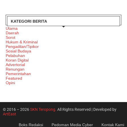
KATEGORI BERITA
Utama
Daerah
Sorot
Hukum & Kriminal
Pengadilan/Tipikor
Sosial Budaya
Pelabuhan
Koran Digital
Advertorial
Renungan
Pemerintahan
Featured
Opini
© 2016 – 2026
SKN Teropong.
All Rights Reserved | Developed by
ArtEast
Boks Redaksi
Pedoman Media Cyber
Kontak Kami