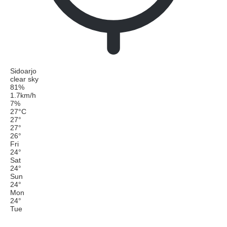
Sidoarjo
clear sky
81%
1.7km/h
7%
27
°
C
27
°
27
°
26
°
Fri
24
°
Sat
24
°
Sun
24
°
Mon
24
°
Tue