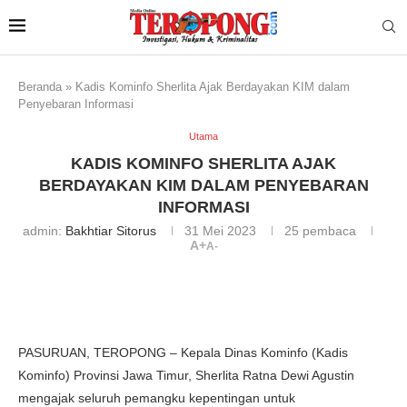
Beranda
»
Kadis Kominfo Sherlita Ajak Berdayakan KIM dalam
Penyebaran Informasi
Utama
KADIS KOMINFO SHERLITA AJAK
BERDAYAKAN KIM DALAM PENYEBARAN
INFORMASI
admin:
Bakhtiar Sitorus
31 Mei 2023
25
pembaca
A+
A-
PASURUAN, TEROPONG – Kepala Dinas Kominfo (Kadis
Kominfo) Provinsi Jawa Timur, Sherlita Ratna Dewi Agustin
mengajak seluruh pemangku kepentingan untuk