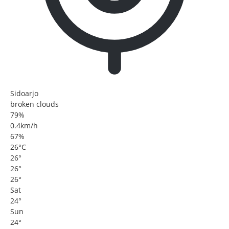
Sidoarjo
broken clouds
79%
0.4km/h
67%
26
°
C
26
°
26
°
26
°
Sat
24
°
Sun
24
°