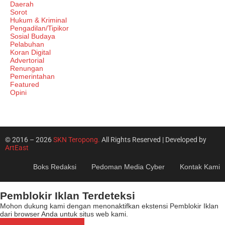
Daerah
Sorot
Hukum & Kriminal
Pengadilan/Tipikor
Sosial Budaya
Pelabuhan
Koran Digital
Advertorial
Renungan
Pemerintahan
Featured
Opini
© 2016 – 2026
SKN Teropong.
All Rights Reserved | Developed by
ArtEast
Boks Redaksi
Pedoman Media Cyber
Kontak Kami
Pemblokir Iklan Terdeteksi
Mohon dukung kami dengan menonaktifkan ekstensi Pemblokir Iklan
dari browser Anda untuk situs web kami.