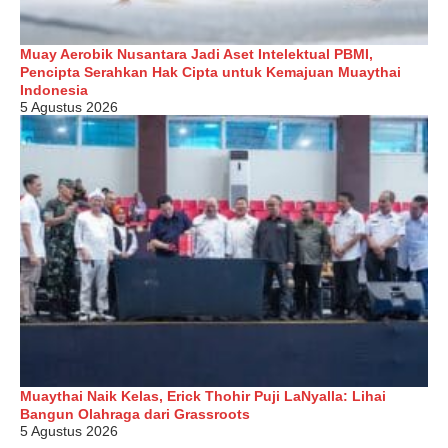
Muay Aerobik Nusantara Jadi Aset Intelektual PBMI,
Pencipta Serahkan Hak Cipta untuk Kemajuan Muaythai
Indonesia
5 Agustus 2026
Muaythai Naik Kelas, Erick Thohir Puji LaNyalla: Lihai
Bangun Olahraga dari Grassroots
5 Agustus 2026