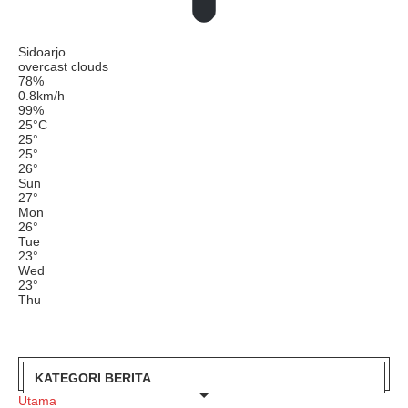
Sidoarjo
overcast clouds
78%
0.8km/h
99%
25
°
C
25
°
25
°
26
°
Sun
27
°
Mon
26
°
Tue
23
°
Wed
23
°
Thu
KATEGORI BERITA
Utama