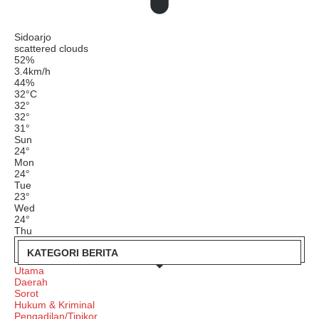
Sidoarjo
scattered clouds
52%
3.4km/h
44%
32
°
C
32
°
32
°
31
°
Sun
24
°
Mon
24
°
Tue
23
°
Wed
24
°
Thu
KATEGORI BERITA
Utama
Daerah
Sorot
Hukum & Kriminal
Pengadilan/Tipikor