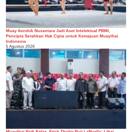
Muay Aerobik Nusantara Jadi Aset Intelektual PBMI,
Pencipta Serahkan Hak Cipta untuk Kemajuan Muaythai
Indonesia
5 Agustus 2026
Muaythai Naik Kelas, Erick Thohir Puji LaNyalla: Lihai