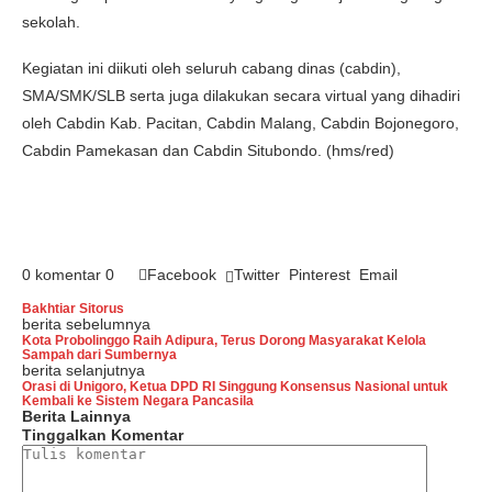
sekolah.
Kegiatan ini diikuti oleh seluruh cabang dinas (cabdin),
SMA/SMK/SLB serta juga dilakukan secara virtual yang dihadiri
oleh Cabdin Kab. Pacitan, Cabdin Malang, Cabdin Bojonegoro,
Cabdin Pamekasan dan Cabdin Situbondo. (hms/red)
0 komentar
0
Facebook
Twitter
Pinterest
Email
Bakhtiar Sitorus
berita sebelumnya
Kota Probolinggo Raih Adipura, Terus Dorong Masyarakat Kelola
Sampah dari Sumbernya
berita selanjutnya
Orasi di Unigoro, Ketua DPD RI Singgung Konsensus Nasional untuk
Kembali ke Sistem Negara Pancasila
Berita Lainnya
Tinggalkan Komentar