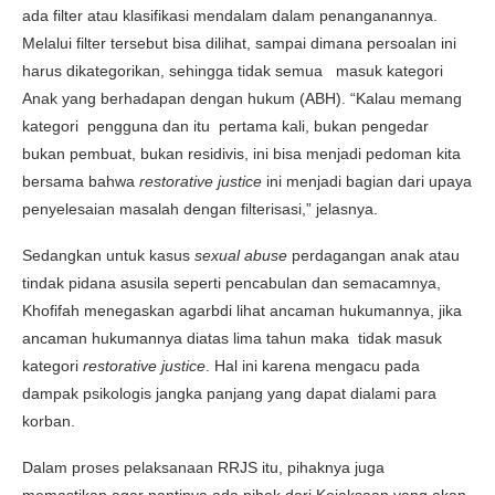
ada filter atau klasifikasi mendalam dalam penanganannya.
Melalui filter tersebut bisa dilihat, sampai dimana persoalan ini
harus dikategorikan, sehingga tidak semua masuk kategori
Anak yang berhadapan dengan hukum (ABH). “Kalau memang
kategori pengguna dan itu pertama kali, bukan pengedar
bukan pembuat, bukan residivis, ini bisa menjadi pedoman kita
bersama bahwa
restorative justice
ini menjadi bagian dari upaya
penyelesaian masalah dengan filterisasi,” jelasnya.
Sedangkan untuk kasus
sexual abuse
perdagangan anak atau
tindak pidana asusila seperti pencabulan dan semacamnya,
Khofifah menegaskan agarbdi lihat ancaman hukumannya, jika
ancaman hukumannya diatas lima tahun maka tidak masuk
kategori
restorative justice
. Hal ini karena mengacu pada
dampak psikologis jangka panjang yang dapat dialami para
korban.
Dalam proses pelaksanaan RRJS itu, pihaknya juga
memastikan agar nantinya ada pihak dari Kejaksaan yang akan