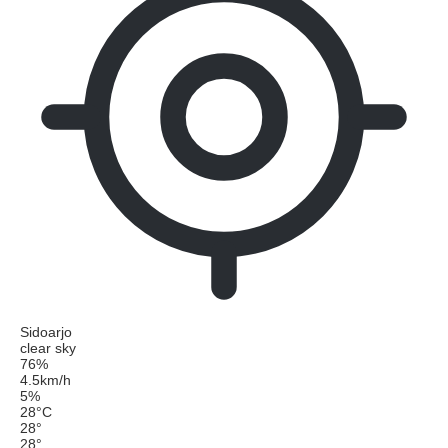
Sidoarjo
clear sky
76%
4.5km/h
5%
28
°
C
28
°
28
°