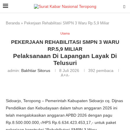
Beranda
»
Pekerjaan Rehabilitasi SMPN 3 Waru Rp.5,9 Miliar
Utama
PEKERJAAN REHABILITASI SMPN 3 WARU
RP.5,9 MILIAR
Pelaksanaan Di Lapangan Layak Di
Telusuri
admin:
Bakhtiar Sitorus
8 Juli 2026
392
pembaca
A+
A-
Sidoarjo, Teropong – Pemerintah Kabupaten Sidoarjo cq. Dijnas
Pendidikan dan Kebudayaan dalam tahun anggaran 2026 ini
telah mengalokasikan anggaran APBD 2026 dengan pagu
Rp.8.500.000.000,-/HPS Rp.6.634.423.453,17,- untuk paket
pekerjaan konstruksi “Rehabiliutasi SMPN 3 Waru.