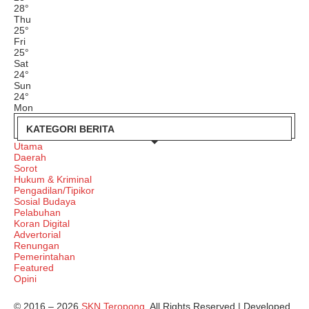
28
°
Thu
25
°
Fri
25
°
Sat
24
°
Sun
24
°
Mon
KATEGORI BERITA
Utama
Daerah
Sorot
Hukum & Kriminal
Pengadilan/Tipikor
Sosial Budaya
Pelabuhan
Koran Digital
Advertorial
Renungan
Pemerintahan
Featured
Opini
© 2016 – 2026
SKN Teropong.
All Rights Reserved | Developed