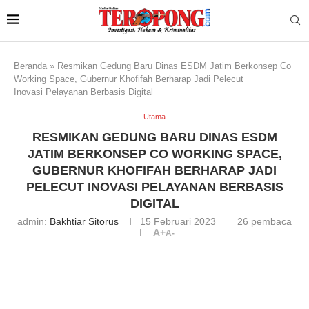
Beranda
»
Resmikan Gedung Baru Dinas ESDM Jatim Berkonsep Co
Working Space, Gubernur Khofifah Berharap Jadi Pelecut
Inovasi Pelayanan Berbasis Digital
Utama
RESMIKAN GEDUNG BARU DINAS ESDM
JATIM BERKONSEP CO WORKING SPACE,
GUBERNUR KHOFIFAH BERHARAP JADI
PELECUT INOVASI PELAYANAN BERBASIS
DIGITAL
admin:
Bakhtiar Sitorus
15 Februari 2023
26
pembaca
A+
A-