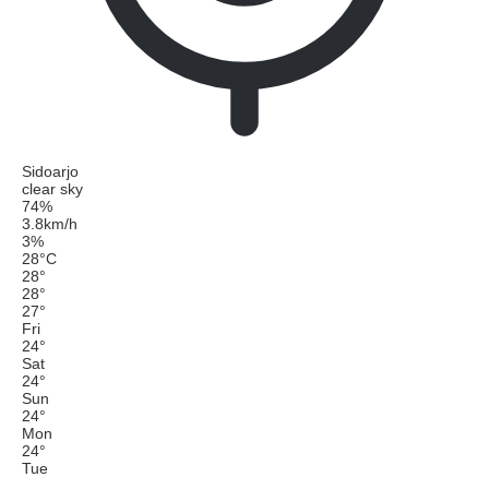
Sidoarjo
clear sky
74%
3.8km/h
3%
28
°
C
28
°
28
°
27
°
Fri
24
°
Sat
24
°
Sun
24
°
Mon
24
°
Tue