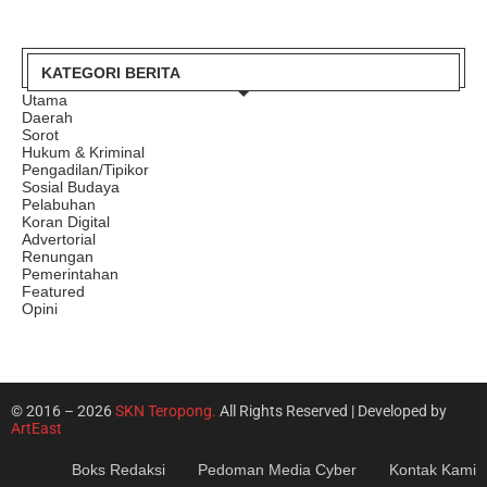
KATEGORI BERITA
Utama
Daerah
Sorot
Hukum & Kriminal
Pengadilan/Tipikor
Sosial Budaya
Pelabuhan
Koran Digital
Advertorial
Renungan
Pemerintahan
Featured
Opini
© 2016 – 2026
SKN Teropong.
All Rights Reserved | Developed by
ArtEast
Boks Redaksi
Pedoman Media Cyber
Kontak Kami