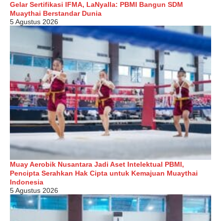
Gelar Sertifikasi IFMA, LaNyalla: PBMI Bangun SDM
Muaythai Berstandar Dunia
5 Agustus 2026
Muay Aerobik Nusantara Jadi Aset Intelektual PBMI,
Pencipta Serahkan Hak Cipta untuk Kemajuan Muaythai
Indonesia
5 Agustus 2026