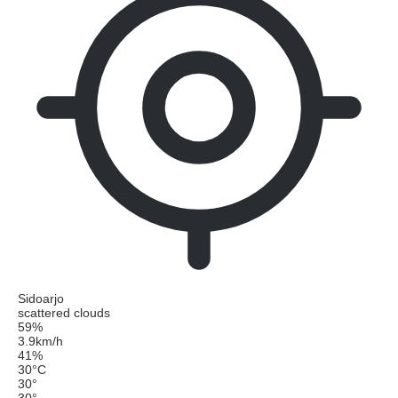
Sidoarjo
scattered clouds
59%
3.9km/h
41%
30
°
C
30
°
30
°