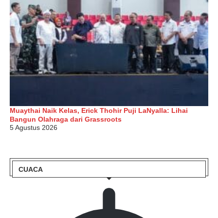
Muaythai Naik Kelas, Erick Thohir Puji LaNyalla: Lihai
Bangun Olahraga dari Grassroots
5 Agustus 2026
CUACA