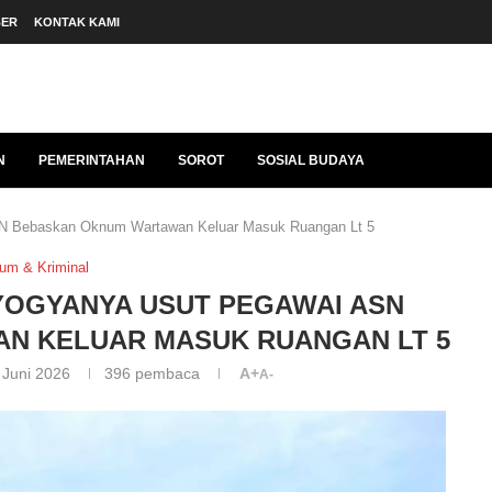
BER
KONTAK KAMI
N
PEMERINTAHAN
SOROT
SOSIAL BUDAYA
N Bebaskan Oknum Wartawan Keluar Masuk Ruangan Lt 5
um & Kriminal
YOGYANYA USUT PEGAWAI ASN
N KELUAR MASUK RUANGAN LT 5
 Juni 2026
396
pembaca
A+
A-