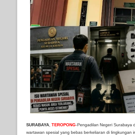
SURABAYA
,
TEROPONG
-Pengadilan Negeri Surabaya d
wartawan spesial yang bebas berkeliaran di lingkungan 