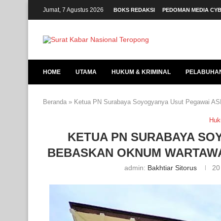
Jumat, 7 Agustus 2026
BOKS REDAKSI
PEDOMAN MEDIA CY
HOME
UTAMA
HUKUM & KRIMINAL
PELABUHA
Beranda
»
Ketua PN Surabaya Soyogyanya Usut Pegawai AS
Huk
KETUA PN SURABAYA SO
BEBASKAN OKNUM WARTAWA
admin:
Bakhtiar Sitorus
20