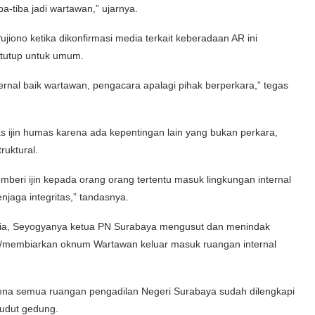
a-tiba jadi wartawan,” ujarnya.
iono ketika dikonfirmasi media terkait keberadaan AR ini
rtutup untuk umum.
ernal baik wartawan, pengacara apalagi pihak berperkara,” tegas
s ijin humas karena ada kepentingan lain yang bukan perkara,
ruktural.
eri ijin kepada orang orang tertentu masuk lingkungan internal
jaga integritas,” tandasnya.
 media, Seyogyanya ketua PN Surabaya mengusut dan menindak
membiarkan oknum Wartawan keluar masuk ruangan internal
ena semua ruangan pengadilan Negeri Surabaya sudah dilengkapi
 sudut gedung.