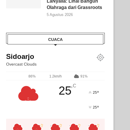
LaNyalla: Lihai Bangun
Olahraga dari Grassroots
5 Agustus 2026
CUACA
Sidoarjo
Overcast Clouds
86%
1.2km/h
91%
C
25
°
°
25
°
25