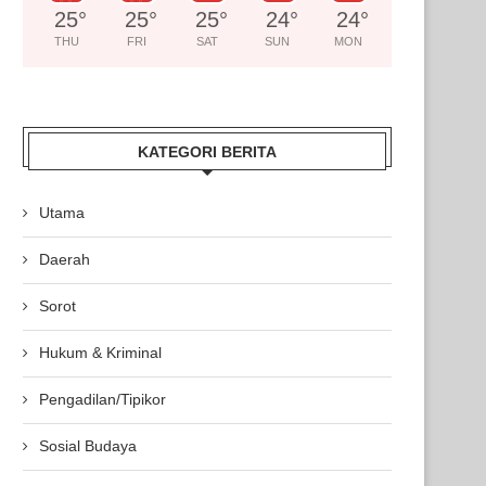
25
°
25
°
25
°
24
°
24
°
THU
FRI
SAT
SUN
MON
KATEGORI BERITA
Utama
Daerah
Sorot
Hukum & Kriminal
Pengadilan/Tipikor
Sosial Budaya