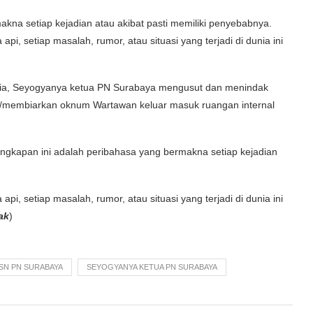
akna setiap kejadian atau akibat pasti memiliki penyebabnya.
i, setiap masalah, rumor, atau situasi yang terjadi di dunia ini
 media, Seyogyanya ketua PN Surabaya mengusut dan menindak
membiarkan oknum Wartawan keluar masuk ruangan internal
 Ungkapan ini adalah peribahasa yang bermakna setiap kejadian
i, setiap masalah, rumor, atau situasi yang terjadi di dunia ini
jak
)
SN PN SURABAYA
SEYOGYANYA KETUA PN SURABAYA