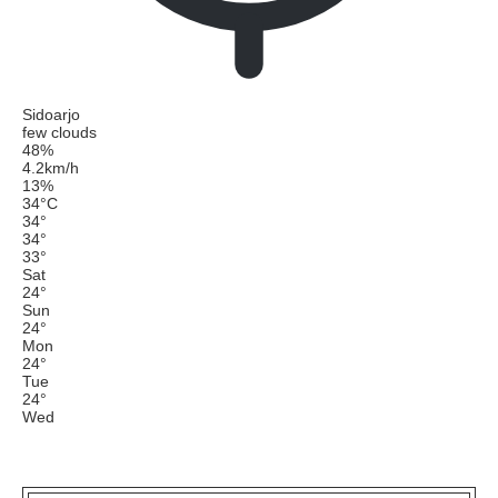
Sidoarjo
few clouds
48%
4.2km/h
13%
34
°
C
34
°
34
°
33
°
Sat
24
°
Sun
24
°
Mon
24
°
Tue
24
°
Wed