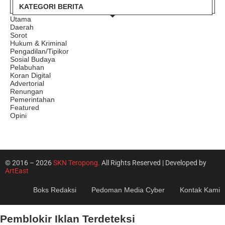
KATEGORI BERITA
Utama
Daerah
Sorot
Hukum & Kriminal
Pengadilan/Tipikor
Sosial Budaya
Pelabuhan
Koran Digital
Advertorial
Renungan
Pemerintahan
Featured
Opini
© 2016 – 2026
SKN Teropong.
All Rights Reserved | Developed by
ArtEast
Boks Redaksi
Pedoman Media Cyber
Kontak Kami
Pemblokir Iklan Terdeteksi