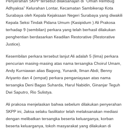
Penyerahan SKPP tersebut dilaksanajan di ”Omah Rembug
Adhyaksa” Kelurahan Lontar, Kecamatan Sambikerap Kota
Surabaya oleh Kepala Kejaksaan Negeri Surabaya yang diwakili
Kepala Seksi Tindak Pidana Umum (Kasipidum ) Ali Prakosa
terhadap 9 (sembilan) perkara yang telah berhasil dilakukan
penghentian berdasarkan Keadilan Restorative (Restorative
Justice).
Kesembilan perkara tersebut lanjut Ali adalah 5 (lima) perkara
pencurian masing-masing atas nama tersangka Choirul Umam,
Andy Kurniawan alias Bagong, Yunanik, Ilman Abdi, Benny
Ariyanto dan 4 (empat) perkara penganiayaan atas nama
tersangka Deni Bagas Suharda, Harul Nabidin, Ginanjar Teguh
Dwi Saputro, Rio Sulistya.
Ali prakosa menjelaskan bahwa sebelum dilakukan penyerahan
SKPP ini, Jaksa selaku fasilitator telah melaksanakan mediasi
dengan melibatkan tersangka beserta keluarganya, korban
beserta keluarganya, tokoh masyarakat yang dilakukan di