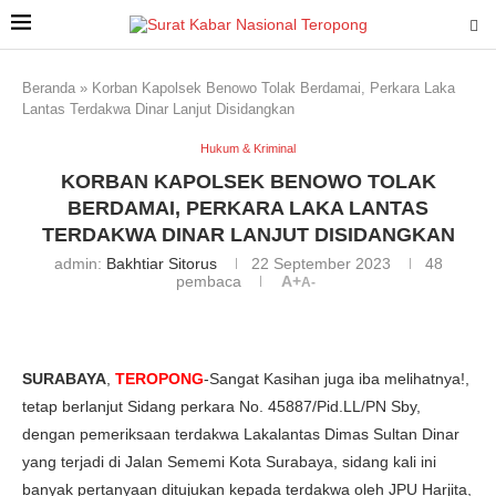
Beranda
»
Korban Kapolsek Benowo Tolak Berdamai, Perkara Laka
Lantas Terdakwa Dinar Lanjut Disidangkan
Hukum & Kriminal
KORBAN KAPOLSEK BENOWO TOLAK
BERDAMAI, PERKARA LAKA LANTAS
TERDAKWA DINAR LANJUT DISIDANGKAN
admin:
Bakhtiar Sitorus
22 September 2023
48
pembaca
A+
A-
SURABAYA
,
TEROPONG
-Sangat Kasihan juga iba melihatnya!,
tetap berlanjut Sidang perkara No. 45887/Pid.LL/PN Sby,
dengan pemeriksaan terdakwa Lakalantas Dimas Sultan Dinar
yang terjadi di Jalan Sememi Kota Surabaya, sidang kali ini
banyak pertanyaan ditujukan kepada terdakwa oleh JPU Harjita,