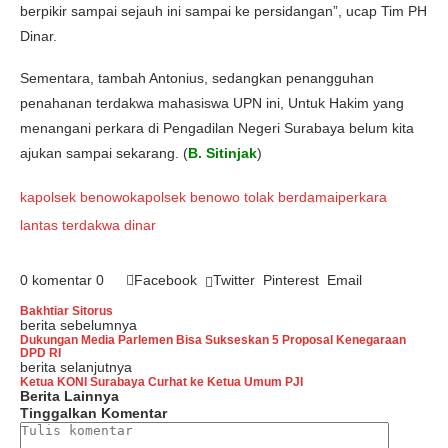
berpikir sampai sejauh ini sampai ke persidangan”, ucap Tim PH
Dinar.
Sementara, tambah Antonius, sedangkan penangguhan
penahanan terdakwa mahasiswa UPN ini, Untuk Hakim yang
menangani perkara di Pengadilan Negeri Surabaya belum kita
ajukan sampai sekarang. (
B. Sitinjak
)
kapolsek benowo
kapolsek benowo tolak berdamai
perkara
lantas terdakwa dinar
0 komentar
0
Facebook
Twitter
Pinterest
Email
Bakhtiar Sitorus
berita sebelumnya
Dukungan Media Parlemen Bisa Sukseskan 5 Proposal Kenegaraan
DPD RI
berita selanjutnya
Ketua KONI Surabaya Curhat ke Ketua Umum PJI
Berita Lainnya
Tinggalkan Komentar