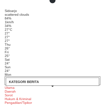
Sidoarjo
scattered clouds
84%
1km/h
34%
27
°
C
27
°
27
°
27
°
Thu
26
°
Fri
25
°
Sat
24
°
Sun
24
°
Mon
KATEGORI BERITA
Utama
Daerah
Sorot
Hukum & Kriminal
Pengadilan/Tipikor