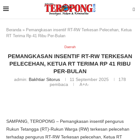
Beranda
»
Pemangkasan insentif RT-RW Terkesan Pelecehan, Ketua
RT Terima Rp 41 Ribu Per-Bulan
Daerah
PEMANGKASAN INSENTIF RT-RW TERKESAN
PELECEHAN, KETUA RT TERIMA RP 41 RIBU
PER-BULAN
admin:
Bakhtiar Sitorus
11 September 2025
178
pembaca
A+
A-
SAMPANG, TEROPONG – Pemangkasan insentif pengurus
Rukun Tetangga (RT)-Rukun Warga (RW) terkesan pelecehan
terhadap pengurus RT-RW Terkesan pelecehan, Ketua RT