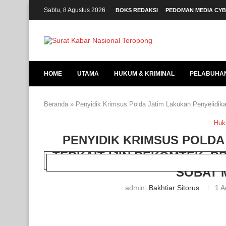
Sabtu, 8 Agustus 2026
BOKS REDAKSI
PEDOMAN MEDIA CY
HOME
UTAMA
HUKUM & KRIMINAL
PELABUHA
Beranda
»
Penyidik Krimsus Polda Jatim Lakukan Penyelidik
Huk
PENYIDIK KRIMSUS POLDA
TERKAIT IJIN REKOMTEK, 
SOBAT 
admin:
Bakhtiar Sitorus
1 A