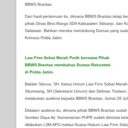
BBWS Brantas.
Dari hasil pertemuan itu, dimana BBWS Brantas tetap b
pihak Dinas Bina Marga SDA Kabupaten Sidoarjo, dan Kon
Satiawan. Bahkan mereka mendukung Dumas yang sudah 
Krimsus Polda Jatim.
Law Firm Sobat Merah Putih bersama Pihak
BBWS Brantas membahas Dumas Rekomtek
di Polda Jatim.
Baktiar Sitorus, SH, Ketua Umum Law Firm Sobat Merah P
Situmeang, SH (Sekretaris Umum) dan Delman Tindao
melakukan audensi kepada BBWS Brantas, Jumat 28 Juli 
Didalam audensi itu, dimana pihak BBWS Brantas sudah di
Sumber Daya Air, Kementerian PUPR sudah dimintai ke
dilakukan LSM APIJ melaui Kuasa Hukum Law Firm Sobat 