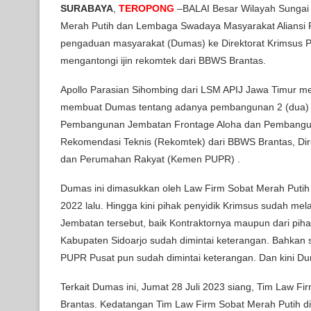
SURABAYA
,
TEROPONG
–BALAI Besar Wilayah Sungai
Merah Putih dan Lembaga Swadaya Masyarakat Aliansi P
pengaduan masyarakat (Dumas) ke Direktorat Krimsus P
mengantongi ijin rekomtek dari BBWS Brantas.
Apollo Parasian Sihombing dari LSM APIJ Jawa Timur m
membuat Dumas tentang adanya pembangunan 2 (dua) je
Pembangunan Jembatan Frontage Aloha dan Pembanguna
Rekomendasi Teknis (Rekomtek) dari BBWS Brantas, Dir
dan Perumahan Rakyat (Kemen PUPR) .
Dumas ini dimasukkan oleh Law Firm Sobat Merah Putih 
2022 lalu. Hingga kini pihak penyidik Krimsus sudah me
Jembatan tersebut, baik Kontraktornya maupun dari pi
Kabupaten Sidoarjo sudah dimintai keterangan. Bahkan 
PUPR Pusat pun sudah dimintai keterangan. Dan kini Du
Terkait Dumas ini, Jumat 28 Juli 2023 siang, Tim Law 
Brantas. Kedatangan Tim Law Firm Sobat Merah Putih di