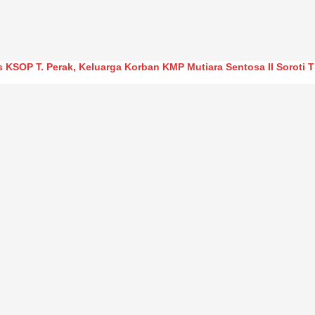
s KSOP T. Perak, Keluarga Korban KMP Mutiara Sentosa II Soroti 