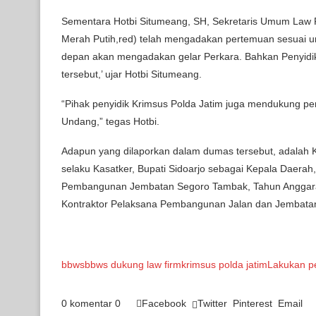
Sementara Hotbi Situmeang, SH, Sekretaris Umum Law 
Merah Putih,red) telah mengadakan pertemuan sesuai un
depan akan mengadakan gelar Perkara. Bahkan Penyidi
tersebut,’ ujar Hotbi Situmeang.
“Pihak penyidik Krimsus Polda Jatim juga mendukung p
Undang,” tegas Hotbi.
Adapun yang dilaporkan dalam dumas tersebut, adalah
selaku Kasatker, Bupati Sidoarjo sebagai Kepala Daerah,
Pembangunan Jembatan Segoro Tambak, Tahun Anggaran
Kontraktor Pelaksana Pembangunan Jalan dan Jembata
bbws
bbws dukung law firm
krimsus polda jatim
Lakukan p
0 komentar
0
Facebook
Twitter
Pinterest
Email