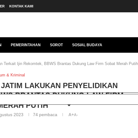
BER
KONTAK KAMI
N
PEMERINTAHAN
SOROT
SOSIAL BUDAYA
an Terkait Ijin Rekomtek, BBWS Brantas Dukung Law Firm Sobat Merah Putih
um & Kriminal
 JATIM LAKUKAN PENYELIDIKAN
BBWS BRANTAS DUKUNG LAW FIRM
MERAH PUTIH
gustus 2023
74
pembaca
A+
A-