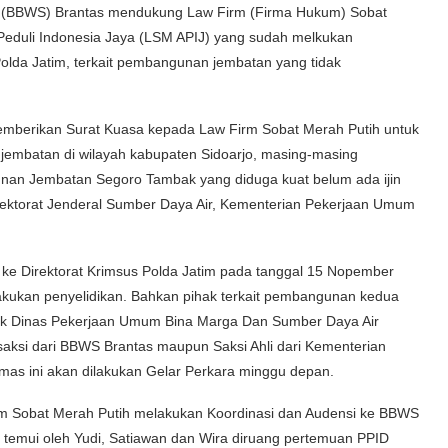
 (BBWS) Brantas mendukung Law Firm (Firma Hukum) Sobat
eduli Indonesia Jaya (LSM APIJ) yang sudah melkukan
olda Jatim, terkait pembangunan jembatan yang tidak
emberikan Surat Kuasa kepada Law Firm Sobat Merah Putih untuk
mbatan di wilayah kabupaten Sidoarjo, masing-masing
n Jembatan Segoro Tambak yang diduga kuat belum ada ijin
ektorat Jenderal Sumber Daya Air, Kementerian Pekerjaan Umum
ke Direktorat Krimsus Polda Jatim pada tanggal 15 Nopember
lakukan penyelidikan. Bahkan pihak terkait pembangunan kedua
hak Dinas Pekerjaan Umum Bina Marga Dan Sumber Daya Air
saksi dari BBWS Brantas maupun Saksi Ahli dari Kementerian
mas ini akan dilakukan Gelar Perkara minggu depan.
Firm Sobat Merah Putih melakukan Koordinasi dan Audensi ke BBWS
 temui oleh Yudi, Satiawan dan Wira diruang pertemuan PPID