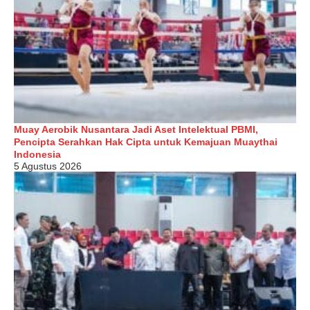
Muay Aerobik Nusantara Jadi Aset Intelektual PBMI,
Pencipta Serahkan Hak Cipta untuk Kemajuan Muaythai
Indonesia
5 Agustus 2026