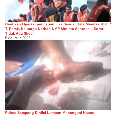
Hentikan Operasi pencarian Jika Sesuai Data Manifes KSOP
T. Perak, Keluarga Korban KMP Mutiara Sentosa II Soroti
Tidak Ada Skoci
5 Agustus 2026
Polres Sampang Dinilai Lamban Menangani Kasus