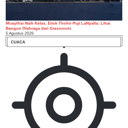
Muaythai Naik Kelas, Erick Thohir Puji LaNyalla: Lihai
Bangun Olahraga dari Grassroots
5 Agustus 2026
CUACA