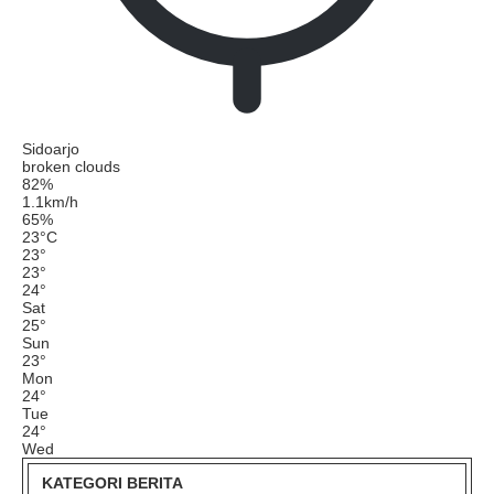
Sidoarjo
broken clouds
82%
1.1km/h
65%
23
°
C
23
°
23
°
24
°
Sat
25
°
Sun
23
°
Mon
24
°
Tue
24
°
Wed
KATEGORI BERITA