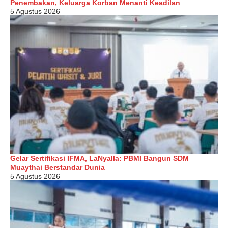
Penembakan, Keluarga Korban Menanti Keadilan
5 Agustus 2026
Gelar Sertifikasi IFMA, LaNyalla: PBMI Bangun SDM
Muaythai Berstandar Dunia
5 Agustus 2026