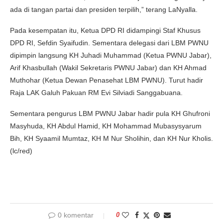
ada di tangan partai dan presiden terpilih,” terang LaNyalla.
Pada kesempatan itu, Ketua DPD RI didampingi Staf Khusus
DPD RI, Sefdin Syaifudin. Sementara delegasi dari LBM PWNU
dipimpin langsung KH Juhadi Muhammad (Ketua PWNU Jabar),
Arif Khasbullah (Wakil Sekretaris PWNU Jabar) dan KH Ahmad
Muthohar (Ketua Dewan Penasehat LBM PWNU). Turut hadir
Raja LAK Galuh Pakuan RM Evi Silviadi Sanggabuana.
Sementara pengurus LBM PWNU Jabar hadir pula KH Ghufroni
Masyhuda, KH Abdul Hamid, KH Mohammad Mubasysyarum
Bih, KH Syaamil Mumtaz, KH M Nur Sholihin, dan KH Nur Kholis.
(lc/red)
0 komentar
0