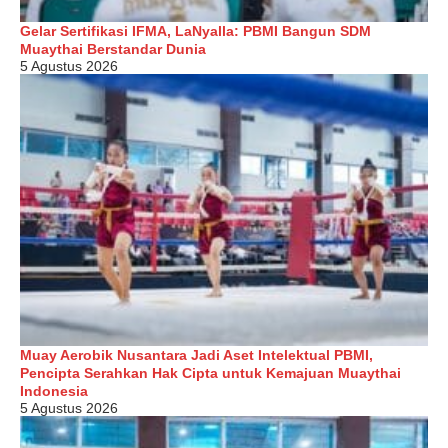
Gelar Sertifikasi IFMA, LaNyalla: PBMI Bangun SDM
Muaythai Berstandar Dunia
5 Agustus 2026
Muay Aerobik Nusantara Jadi Aset Intelektual PBMI,
Pencipta Serahkan Hak Cipta untuk Kemajuan Muaythai
Indonesia
5 Agustus 2026