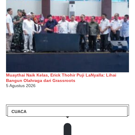
Muaythai Naik Kelas, Erick Thohir Puji LaNyalla: Lihai
Bangun Olahraga dari Grassroots
5 Agustus 2026
CUACA