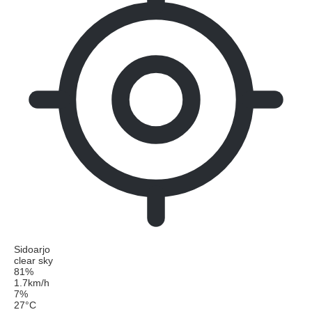
Sidoarjo
clear sky
81%
1.7km/h
7%
27
°
C